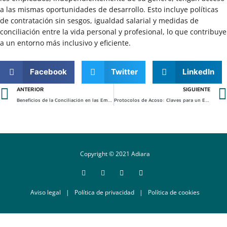
a las mismas oportunidades de desarrollo. Esto incluye políticas
de contratación sin sesgos, igualdad salarial y medidas de
conciliación entre la vida personal y profesional, lo que contribuye
a un entorno más inclusivo y eficiente.
Facebook
Twitter
LinkedIn
Ant
ANTERIOR
SIGUIENTE
Beneficios de la Conciliación en las Empresas
Protocolos de Acoso: Claves para un Entorno Seguro
Copyright © 2021 Adiara
Aviso legal
|
Política de privacidad
|
Política de cookies