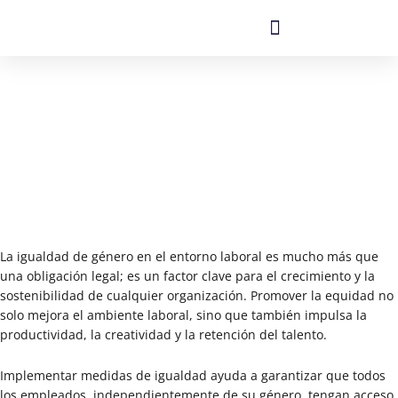
Ir
al
contenido
La Importancia de la Igualdad en
el Ámbito Laboral
La igualdad de género en el entorno laboral es mucho más que
una obligación legal; es un factor clave para el crecimiento y la
sostenibilidad de cualquier organización. Promover la equidad no
solo mejora el ambiente laboral, sino que también impulsa la
productividad, la creatividad y la retención del talento.
Implementar medidas de igualdad ayuda a garantizar que todos
los empleados, independientemente de su género, tengan acceso