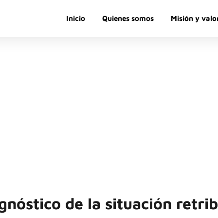
Inicio
Quienes somos
Misión y valo
Auditoría Salaria
statuto de los Trabajadores obliga a igual retribución por trabajo 
iendo esencial una auditoría salarial para garantizar su cumplimie
gnóstico de la situación retri