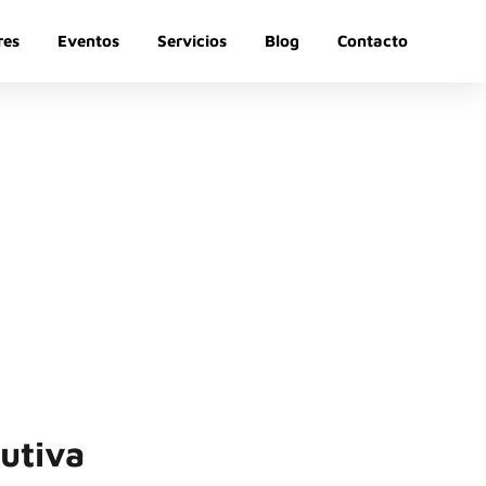
res
Eventos
Servicios
Blog
Contacto
l
de igual valor,
nto.
butiva